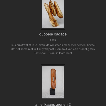
dubbele bagage
2019
Je sjouwt wat af in je leven. Je wil steeds meer meenemen, zoveel
dat het soms niet in 1 rugzak past. Gemaakt van een prachtig stuk
Taxushout. Staat in Dordrecht
amerikaans grenen 2