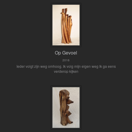
Op Gevoel
2016
Ieder volgt zijn weg omhoog. Ik volg mijn eigen weg Ik ga eens
verderop kijken