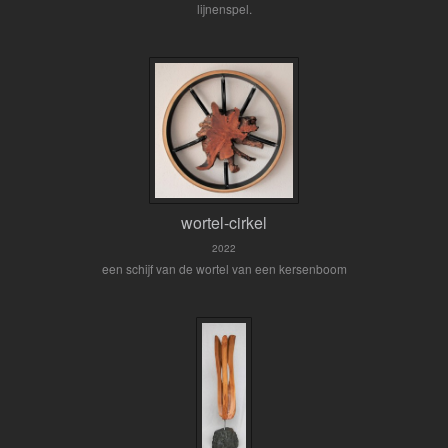
lijnenspel.
wortel-cirkel
2022
een schijf van de wortel van een kersenboom