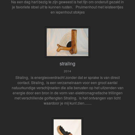
Na een dag hart bezig te zijn geweest is het fijn om onderuit gezakt in
je favoriete stoel uit te kunnen rusten. Pruimenhout met leisteentjes
en iepenhout stokjes
straling
2014
Straling, is energieoverdracht zonder dat er sprake is van direct
contact. Straling, is een verzamelnaam voor een groot aantal
natuurkundige verschijnselen die alle berusten op het uitzenden van
energie door een bron in de vorm van elektromagnetische trillingen
met verschillende golflengten Straling, is het ontvangen van licht
waardoor je mij kunt zien........