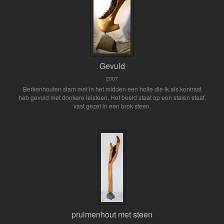
Gevuld
2007
Berkenhouten stam met in het midden een holte die ik als kontrast
heb gevuld met donkere leisteen. Het beeld staat op een stalen staaf,
vast gezet in een brok steen.
pruimenhout met steen