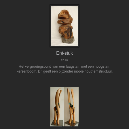
Ent-stuk
2018
Het vergroeingspunt van een laagstam met een hoogstam
kersenboom. Dit geeft een bijzonder mooie houtnerf structuur.