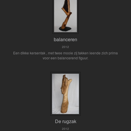
balanceren
2012
Een dikke kersentak , met twee mooie zij takken leende zich prima
voor een balancerend figuur.
De rugzak
2012