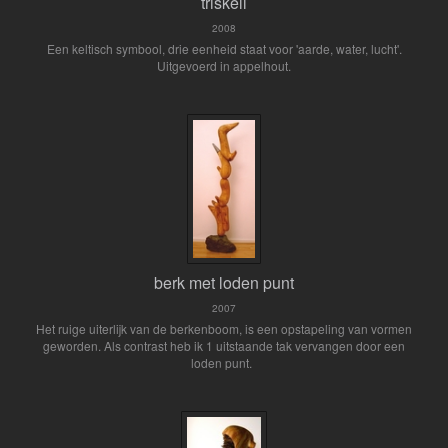
triskell
2008
Een keltisch symbool, drie eenheid staat voor 'aarde, water, lucht'.
Uitgevoerd in appelhout.
berk met loden punt
2007
Het ruige uiterlijk van de berkenboom, is een opstapeling van vormen
geworden. Als contrast heb ik 1 uitstaande tak vervangen door een
loden punt.