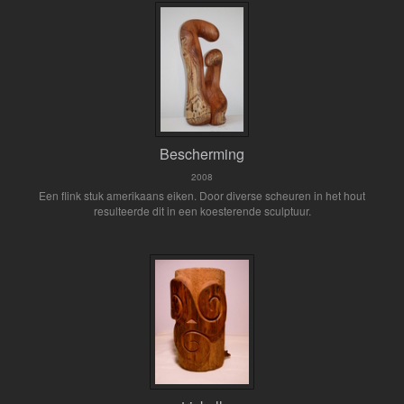
Bescherming
2008
Een flink stuk amerikaans eiken. Door diverse scheuren in het hout
resulteerde dit in een koesterende sculptuur.