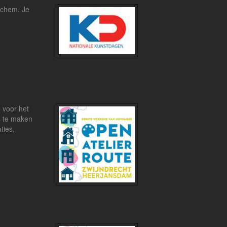
nchem. Je
 voor het
s te maken
ties,