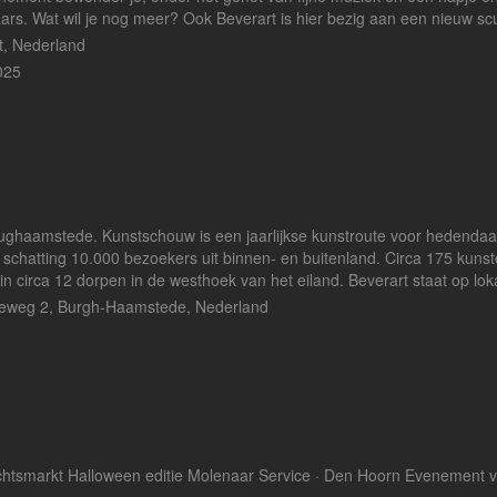
. Wat wil je nog meer? Ook Beverart is hier bezig aan een nieuw scu
t, Nederland
025
ghaamstede. Kunstschouw is een jaarlijkse kunstroute voor hedendaa
schatting 10.000 bezoekers uit binnen- en buitenland. Circa 175 kuns
n circa 12 dorpen in de westhoek van het eiland. Beverart staat op loka
seweg 2, Burgh-Haamstede, Nederland
tsmarkt Halloween editie Molenaar Service · Den Hoorn Evenement 