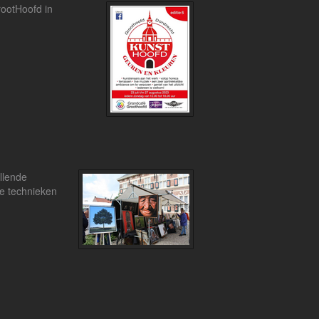
rootHoofd in
illende
he technieken