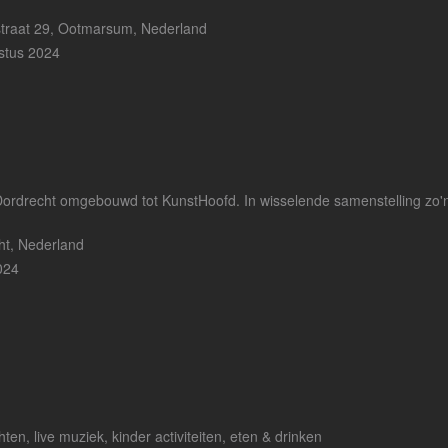
traat 29, Ootmarsum, Nederland
stus 2024
 Dordrecht omgebouwd tot KunstHoofd. In wisselende samenstelling zo'
ht, Nederland
024
n, live muziek, kinder activiteiten, eten & drinken