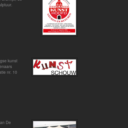
lptuur.
gse kunst
tenaars
tie nr. 10
van De