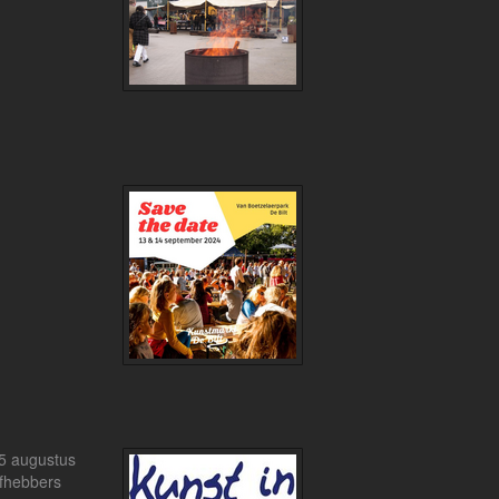
25 augustus
efhebbers