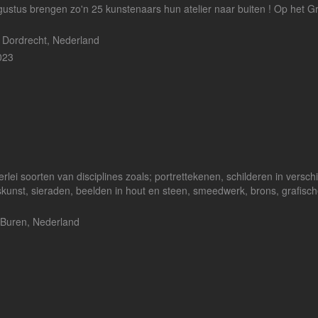
gustus brengen zo'n 25 kunstenaars hun atelier naar buiten ! Op het G
 Dordrecht, Nederland
023
lei soorten van disciplines zoals; portrettekenen, schilderen in versch
askunst, sieraden, beelden in hout en steen, smeedwerk, brons, grafisc
 Buren, Nederland