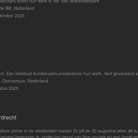
stenaars tonen hun werk in het 'van Boetzelaerpark'
de Bilt, Nederland
ptember 2025
m. Een heleboel kunstenaars presenteren hun werk. Veel gevarieerd w
9, Ootmarsum, Nederland
stus 2025
rdrecht
s deze zomer in de weekenden tussen 20 juli en 30 augustus weer de 
evenement bewonder je, onder het genot van fijne muziek en een hapje e