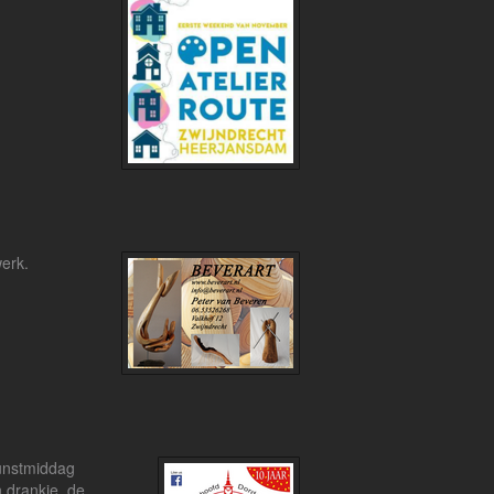
erk.
kunstmiddag
n drankje, de