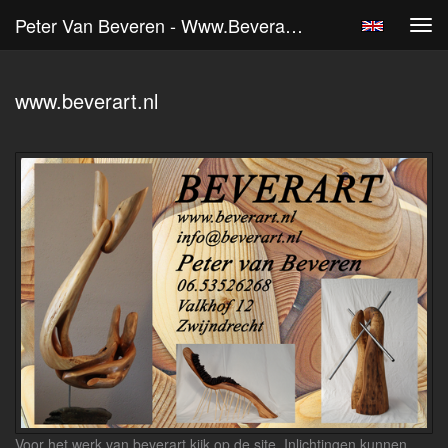
Peter Van Beveren - Www.beverart.nl
Tog
navi
www.beverart.nl
Voor het werk van beverart kijk op de site. Inlichtingen kunnen